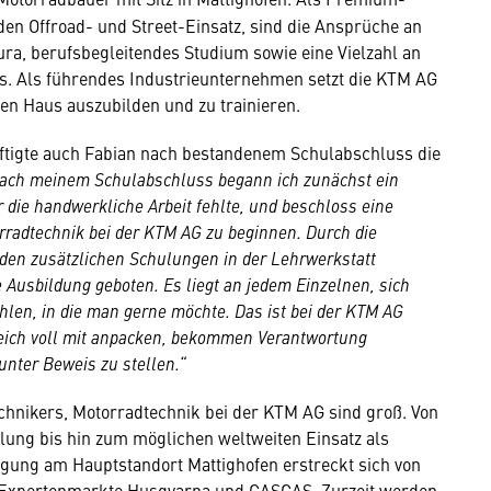
den Offroad- und Street-Einsatz, sind die Ansprüche an
ura, berufsbegleitendes Studium sowie eine Vielzahl an
s. Als führendes Industrieunternehmen setzt die KTM AG
en Haus auszubilden und zu trainieren.
äftigte auch Fabian nach bestandenem Schulabschluss die
ach meinem Schulabschluss begann ich zunächst ein
r die handwerkliche Arbeit fehlte, und beschloss eine
rradtechnik bei der KTM AG zu beginnen. Durch die
 den zusätzlichen Schulungen in der Lehrwerkstatt
Ausbildung geboten. Es liegt an jedem Einzelnen, sich
hlen, in die man gerne möchte. Das ist bei der KTM AG
gleich voll mit anpacken, bekommen Verantwortung
nter Beweis zu stellen.“
chnikers, Motorradtechnik bei der KTM AG sind groß. Von
lung bis hin zum möglichen weltweiten Einsatz als
igung am Hauptstandort Mattighofen erstreckt sich von
 Expertenmarkte Husqvarna und GASGAS. Zurzeit werden