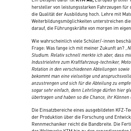
hersteller von leistungsstarken Fahrzeugen für 
die Qualität der Ausbildung hoch. Lehre mit Mat
Weiterbildungsmöglichkeiten unterstreichen die
darauf, die Führungskräfte von morgen im eigen
Wie wahrscheinlich viele Schüler/-innen besch
Frage: Was fange ich mit meiner Zukunft an?
„N
Studium. Relativ schnell merkte ich aber, dass mi
Industrielehre zum Kraftfahrzeug-techniker, Moto
Rotation in den verschiedenen Abteilungen sowie
bekommt man eine vielseitige und anspruchsvolle 
anzustrengen und sich für die Abteilung zu empfe
sogar sehr einfach, denn Lehrlinge dürfen hier 
übertragen und haben so die Chance, ihr Können u
Die Einsatzbereiche eines ausgebildeten KFZ-Te
der Produktion über die Forschung und Entwick
Rennmechaniker reicht die Bandbreite. Die Fert
der Weltmarke KTM hin zu den expandierenden