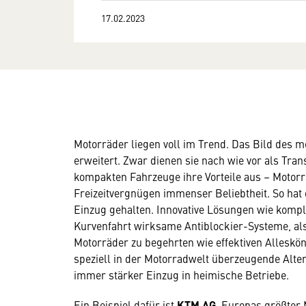
17.02.2023
Motorräder liegen voll im Trend. Das Bild des mo
erweitert. Zwar dienen sie nach wie vor als Tran
kompakten Fahrzeuge ihre Vorteile aus – Motorr
Freizeitvergnügen immenser Beliebtheit. So hat 
Einzug gehalten. Innovative Lösungen wie komp
Kurvenfahrt wirksame Antiblockier-Systeme, a
Motorräder zu begehrten wie effektiven Alleskön
speziell in der Motorradwelt überzeugende Alter
immer stärker Einzug in heimische Betriebe.
Ein Beispiel dafür ist
KTM AG,
Europas größter M