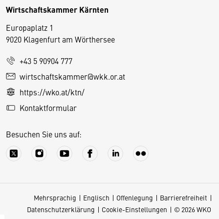
Wirtschaftskammer Kärnten
Europaplatz 1
9020 Klagenfurt am Wörthersee
+43 5 90904 777
D
wirtschaftskammer@wkk.or.at
i
https://wko.at/ktn/
e
Kontaktformular
s
e
Besuchen Sie uns auf:
S
e
it
e
v
Mehrsprachig
Englisch
Offenlegung
Barrierefreiheit
e
Datenschutzerklärung
Cookie-Einstellungen
© 2026 WKO
r