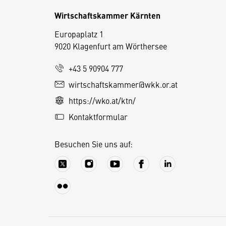
Wirtschaftskammer Kärnten
Europaplatz 1
9020 Klagenfurt am Wörthersee
+43 5 90904 777
wirtschaftskammer@wkk.or.at
D
https://wko.at/ktn/
i
e
Kontaktformular
s
e
Besuchen Sie uns auf:
S
e
it
e
v
e