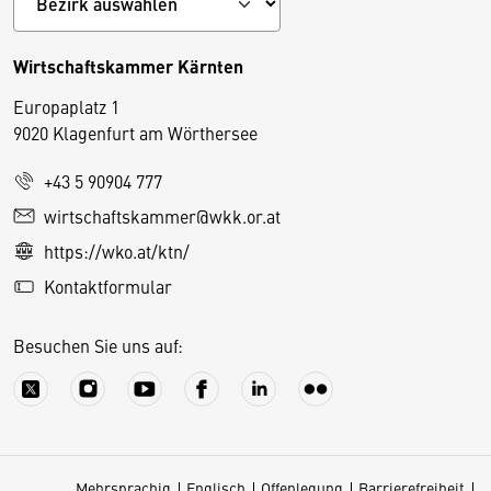
Wirtschaftskammer Kärnten
Europaplatz 1
9020 Klagenfurt am Wörthersee
+43 5 90904 777
D
wirtschaftskammer@wkk.or.at
i
https://wko.at/ktn/
e
Kontaktformular
s
e
Besuchen Sie uns auf:
S
e
it
e
v
Mehrsprachig
Englisch
Offenlegung
Barrierefreiheit