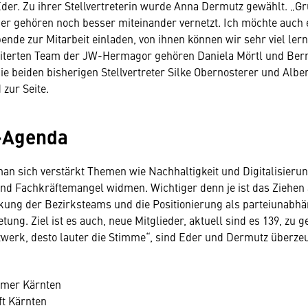
Eder. Zu ihrer Stellvertreterin wurde Anna Dermutz gewählt. „G
r gehören noch besser miteinander vernetzt. Ich möchte auch 
ende zur Mitarbeit einladen, von ihnen können wir sehr viel lern
iterten Team der JW-Hermagor gehören Daniela Mörtl und Ber
ie beiden bisherigen Stellvertreter Silke Obernosterer und Albe
 zur Seite.
-Agenda
an sich verstärkt Themen wie Nachhaltigkeit und Digitalisieru
d Fachkräftemangel widmen. Wichtiger denn je ist das Ziehen
rkung der Bezirksteams und die Positionierung als parteiunabh
tung. Ziel ist es auch, neue Mitglieder, aktuell sind es 139, zu 
werk, desto lauter die Stimme“, sind Eder und Dermutz überzeu
mmer Kärnten
ft Kärnten