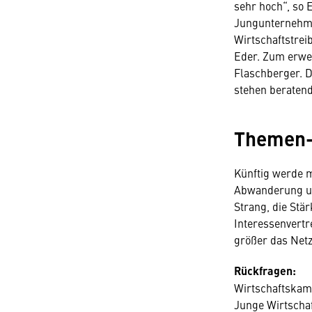
sehr hoch“, so 
Jungunternehme
Wirtschaftstreib
Eder. Zum erwe
Flaschberger. D
stehen beratend
Themen
Künftig werde m
Abwanderung un
Strang, die Stä
Interessenvertre
größer das Netz
Rückfragen:
Wirtschaftska
Junge Wirtscha