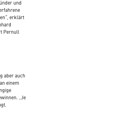
ründer und
erfahrene
en“, erklärt
nhard
rt Pernull
ng aber auch
 an einem
ängige
gewinnen. „Je
gt.