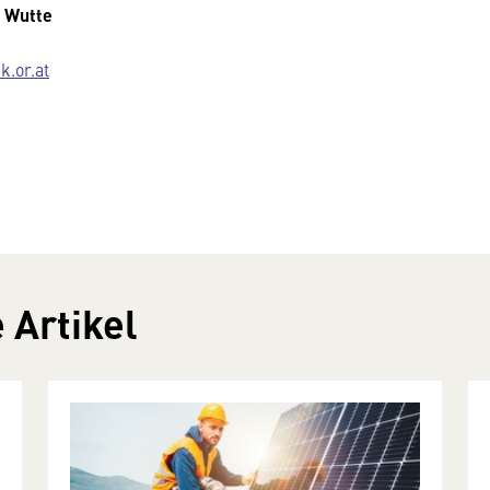
a Wutte
.or.at
 Artikel