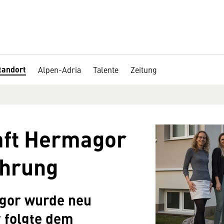
tandort
Alpen-Adria
Talente
Zeitung
aft Hermagor
ührung
gor wurde neu
r folgte dem