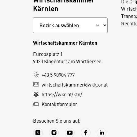
Die Org
Kärnten
Wirtsc
Transp
Rechtl
Wirtschaftskammer Kärnten
Europaplatz 1
9020 Klagenfurt am Wörthersee
+43 5 90904 777
wirtschaftskammer@wkk.or.at
D
https://wko.at/ktn/
i
e
Kontaktformular
s
e
Besuchen Sie uns auf:
S
e