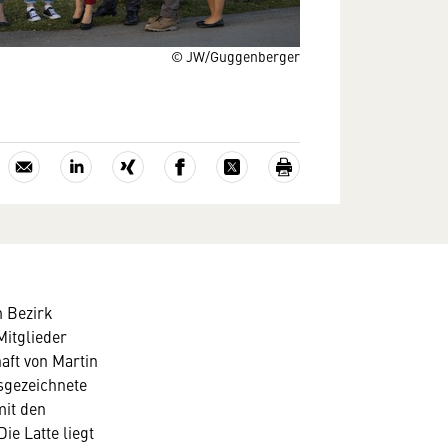
© JW/Guggenberger
 Bezirk
Mitglieder
haft von Martin
sgezeichnete
mit den
e Latte liegt