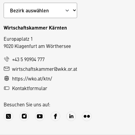
Wirtschaftskammer Kärnten
Europaplatz 1
9020 Klagenfurt am Wörthersee
+43 5 90904 777
D
wirtschaftskammer@wkk.or.at
i
https://wko.at/ktn/
e
Kontaktformular
s
e
Besuchen Sie uns auf:
S
e
it
e