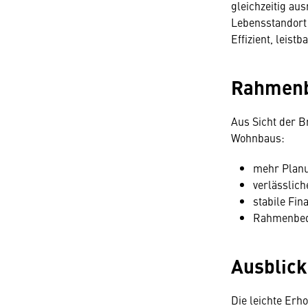
gleichzeitig au
Lebensstandort 
Effizient, leist
Rahmenb
Aus Sicht der B
Wohnbaus:
mehr Planu
verlässlich
stabile Fi
Rahmenbedi
Ausblick
Die leichte Erh