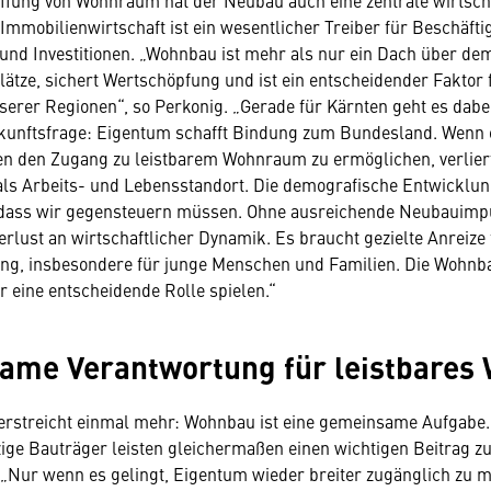
fung von Wohnraum hat der Neubau auch eine zentrale wirtscha
Immobilienwirtschaft ist ein wesentlicher Treiber für Beschäfti
nd Investitionen. „Wohnbau ist mehr als nur ein Dach über dem
plätze, sichert Wertschöpfung und ist ein entscheidender Faktor 
erer Regionen“, so Perkonig. „Gerade für Kärnten geht es dabe
kunftsfrage: Eigentum schafft Bindung zum Bundesland. Wenn es
n den Zugang zu leistbarem Wohnraum zu ermöglichen, verliert
t als Arbeits- und Lebensstandort. Die demografische Entwicklung
, dass wir gegensteuern müssen. Ohne ausreichende Neubauimp
Verlust an wirtschaftlicher Dynamik. Es braucht gezielte Anreize 
ng, insbesondere für junge Menschen und Familien. Die Wohnb
r eine entscheidende Rolle spielen.“
ame Verantwortung für leistbares
terstreicht einmal mehr: Wohnbau ist eine gemeinsame Aufgabe
ge Bauträger leisten gleichermaßen einen wichtigen Beitrag z
„Nur wenn es gelingt, Eigentum wieder breiter zugänglich zu 