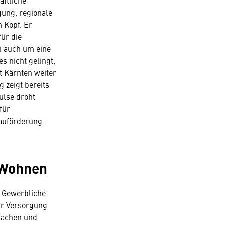
ftliche
gung, regionale
 Kopf. Er
für die
i auch um eine
 nicht gelingt,
 Kärnten weiter
 zeigt bereits
ulse droht
für
auförderung
 Wohnen
. Gewerbliche
ur Versorgung
machen und