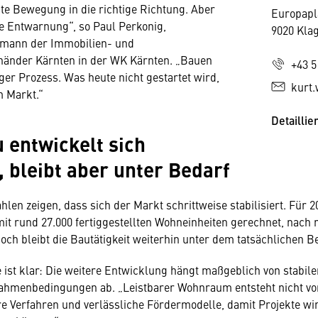
hte Bewegung in die richtige Richtung. Aber
Europapl
e Entwarnung“, so Paul Perkonig,
9020 Kla
mann der Immobilien- und
änder Kärnten in der WK Kärnten. „Bauen
+43 5
tiger Prozess. Was heute nicht gestartet wird,
kurt.
m Markt.“
Detaillie
entwickelt sich
 bleibt aber unter Bedarf
hlen zeigen, dass sich der Markt schrittweise stabilisiert. Für 
mit rund 27.000 fertiggestellten Wohneinheiten gerechnet, nach 
och bleibt die Bautätigkeit weiterhin unter dem tatsächlichen Be
 ist klar: Die weitere Entwicklung hängt maßgeblich von stabil
ahmenbedingungen ab. „Leistbarer Wohnraum entsteht nicht von
e Verfahren und verlässliche Fördermodelle, damit Projekte wir