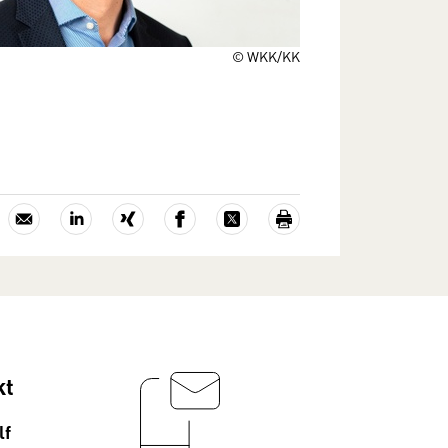
© WKK/KK
kt
lf