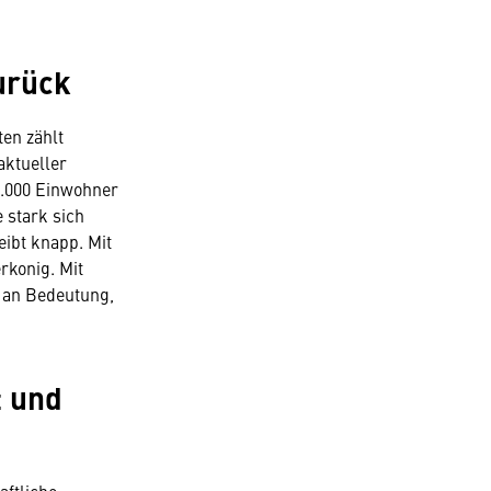
urück
en zählt
aktueller
1.000 Einwohner
 stark sich
ibt knapp. Mit
rkonig. Mit
 an Bedeutung,
t und