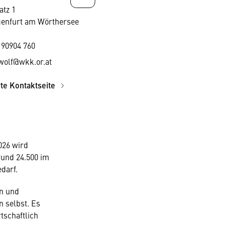
atz 1
genfurt am Wörthersee
 90904 760
wolf@wkk.or.at
rte Kontaktseite
2026 wird
rund 24.500 im
darf.
en und
 selbst. Es
tschaftlich