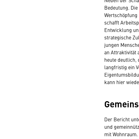
Neben der Schaf
Bedeutung. Die 
Wertschöpfung u
schafft Arbeits
Entwicklung uns
strategische Zu
jungen Mensche
an Attraktivitä
heute deutlich
langfristig ein 
Eigentumsbildu
kann hier wiede
Gemeins
Der Bericht un
und gemeinnützi
mit Wohnraum. 