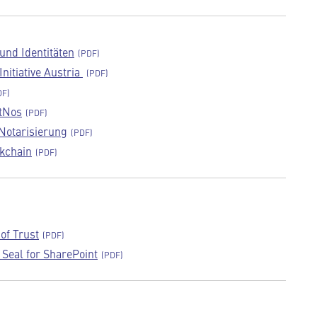
und Identitäten
nitiative Austria
tNos
Notarisierung
ckchain
 of Trust
Seal for SharePoint