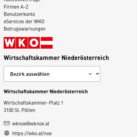
Firmen A-Z
Benutzerkonto
eServices der WKO
Betrugswarnungen
Wirtschaftskammer Niederösterreich
Wirtschaftskammer Niederösterreich
Wirtschaftskammer-Platz 1
D
3100 St. Pölten
i
wknoe@wknoe.at
e
https://wko.at/noe
s