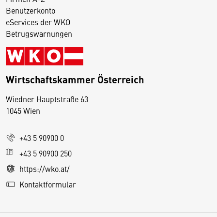
Benutzerkonto
eServices der WKO
Betrugswarnungen
Wirtschaftskammer Österreich
Wiedner Hauptstraße 63
D
1045 Wien
i
e
+43 5 90900 0
s
e
+43 5 90900 250
S
https://wko.at/
e
Kontaktformular
it
e