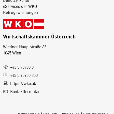
eServices der WKO
Betrugswarnungen
Wirtschaftskammer Österreich
Wiedner Hauptstraße 63
D
1045 Wien
i
e
+43 5 90900 0
s
e
+43 5 90900 250
S
https://wko.at/
e
Kontaktformular
it
e
v
Mehrsprachig
Englisch
Offenlegung
Barrierefreiheit