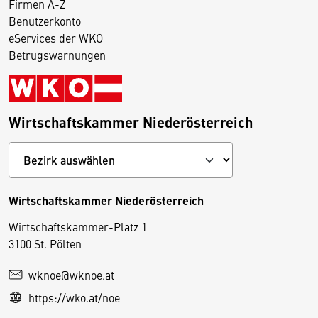
Firmen A-Z
Benutzerkonto
eServices der WKO
Betrugswarnungen
Wirtschaftskammer Niederösterreich
Wirtschaftskammer Niederösterreich
Wirtschaftskammer-Platz 1
D
3100 St. Pölten
i
wknoe@wknoe.at
e
https://wko.at/noe
s