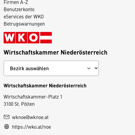
Firmen A-Z
Benutzerkonto
eServices der WKO
Betrugswarnungen
Wirtschaftskammer Niederösterreich
Wirtschaftskammer Niederösterreich
Wirtschaftskammer-Platz 1
D
3100 St. Pölten
i
wknoe@wknoe.at
e
https://wko.at/noe
s