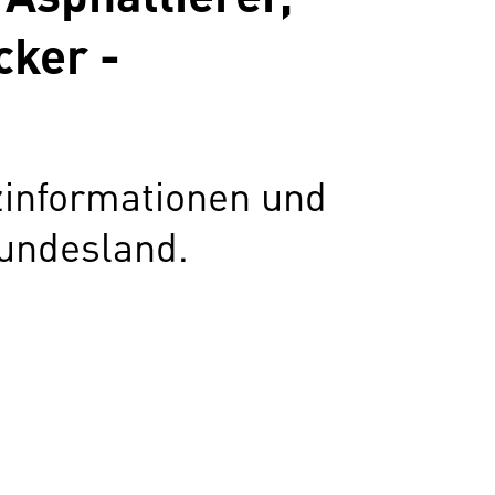
cker -
zinformationen und
undesland.