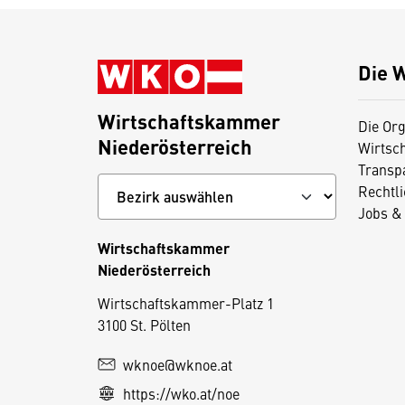
Die 
Wirtschaftskammer
Die Org
Niederösterreich
Wirtsc
Transp
Rechtl
Jobs & 
Wirtschaftskammer
Niederösterreich
D
Wirtschaftskammer-Platz 1
3100 St. Pölten
i
e
wknoe@wknoe.at
s
https://wko.at/noe
e