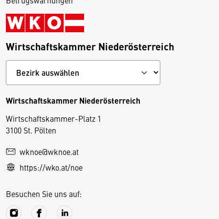
Betrugswarnungen
Wirtschaftskammer Niederösterreich
Wirtschaftskammer Niederösterreich
Wirtschaftskammer-Platz 1
D
3100 St. Pölten
i
wknoe@wknoe.at
e
https://wko.at/noe
s
e
Besuchen Sie uns auf:
S
e