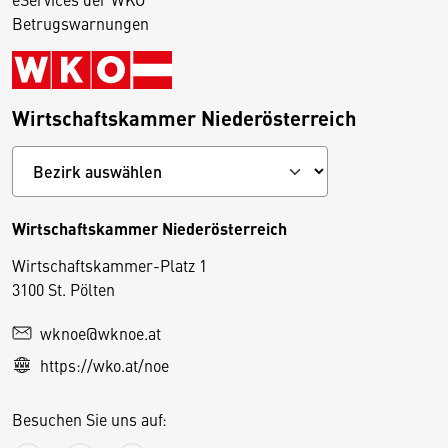
Betrugswarnungen
Wirtschaftskammer Niederösterreich
Wirtschaftskammer Niederösterreich
Wirtschaftskammer-Platz 1
D
3100 St. Pölten
i
wknoe@wknoe.at
e
https://wko.at/noe
s
e
Besuchen Sie uns auf:
S