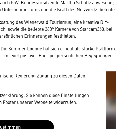
 auch FiW-Bundesvorsitzende Martha Schultz anwesend,
en Unternehmertums und die Kraft des Netzwerks betonte.
rkostung des Wienerwald Tourismus, eine kreative DIY-
rich, sowie die beliebte 360° Kamera von Starcam360, bei
mung
ersönlichen Erinnerungen festhielten.
rnen Inhalt anzeigen. Dafür benötigen wir
 „Die Summer Lounge hat sich erneut als starke Plattform
owser personenbezogene technische Daten zu
 – mit viel positiver Energie, persönlichen Begegnungen
mit US-amerikanischen Anbietern austauscht.
EU-Datenschutzrecht angemessenen Schutzniveau
nische Regierung Zugang zu diesen Daten
utzerklärung. Sie können diese Einstellungen
im Footer unserer Webseite widerrufen.
Zustimmen