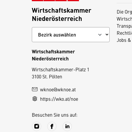
Wirtschaftskammer
Die Org
Niederösterreich
Wirtsc
Transp
Rechtl
Jobs & 
Wirtschaftskammer
Niederösterreich
D
Wirtschaftskammer-Platz 1
3100 St. Pölten
i
e
wknoe@wknoe.at
s
https://wko.at/noe
e
S
Besuchen Sie uns auf:
e
it