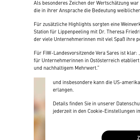
Als besonderes Zeichen der Wertschätzung war
die in ihrer Ansprache die Bedeutung weiblich
Für zusätzliche Highlights sorgten eine Weinve
Station für Lippenpeeling mit Dr. Theresa Fried
Wir benötigen Ihre Zustim
der viele Unternehmerinnen mit viel Spaß ihre p
Hier würden wir Ihnen gerne einen exte
Für FiW-Landesvorsitzende Vera Sares ist klar:
allerdings Ihre Zustimmung, da Ihr Br
für Unternehmerinnen in Ostösterreich etabliert
Geräten und Nutzerverhalten mitunter 
und nachhaltigem Mehrwert.“
Diese Daten unterliegen keinem dem 
und insbesondere kann die US-amerika
erlangen.
Details finden Sie in unserer Datensch
jederzeit in den Cookie-Einstellungen 