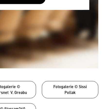
togalerie ©
Fotogalerie © Sissi
rsnet V. Greabu
Pollak
 © Starcam360 –