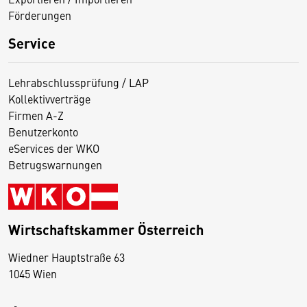
Förderungen
Service
Lehrabschlussprüfung / LAP
Kollektivverträge
Firmen A-Z
Benutzerkonto
eServices der WKO
Betrugswarnungen
Wirtschaftskammer Österreich
Wiedner Hauptstraße 63
D
1045 Wien
i
e