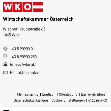
Wirtschaftskammer Österreich
Wiedner Hauptstraße 63
D
1045 Wien
i
e
+43 5 90900 0
s
e
+43 5 90900 250
S
https://wko.at/
e
Kontaktformular
it
e
v
Mehrsprachig
Englisch
Offenlegung
Barrierefreiheit
e
Datenschutzerklärung
Cookie-Einstellungen
© 2026 WKO
r
w