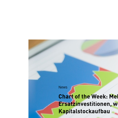
News
Chart of the Week: Me
Ersatzinvestitionen, 
Kapitalstockaufbau