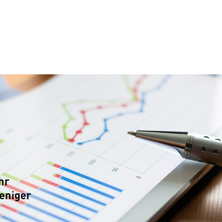
hr
weniger