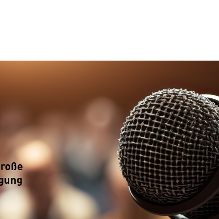
Große
agung