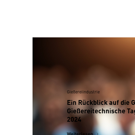
Gießereiindustrie
Ein Rück­blick auf die 
Gießerei­technische T
2024
Weiterlesen