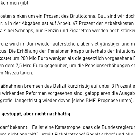
nkommen gibt.
sten sinken um ein Prozent des Bruttolohns. Gut, sind wir doc
r. 4 in der Abgabenlast auf Arbeit. 47 Prozent der Arbeitskosten 
ls bei Schnaps, nur Benzin und Zigaretten werden noch stärker
enz wird im Juni wieder auferstehen, aber viel günstiger und m
us. Die Erhöhung der Pensionen knapp unterhalb der Inflations
kostet um 280 Mio Euro weniger als die gesetzlich vorgesehene
hen dem 7,5 Mrd Euro gegenüber, um die Pensionserhöhungen se
n Niveau lagen.
aßnahmen bremsen das Defizit kurzfristig auf unter 3 Prozent e
g wirkenden Reformen vorgesehen sind, galoppieren die Ausgab
rafie, längerfristig wieder davon (siehe BMF-Prognose unten).
z gestoppt, aber nicht nachhaltig
edarf bekannt: „Es ist eine Katastrophe, dass die Bundesregier
rs nicht angreift“, urteilt Fiskalratschef Badelt scharf und alle