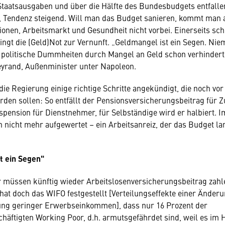
Staatsausgaben und über die Hälfte des Bundesbudgets entfallen
 Tendenz steigend. Will man das Budget sanieren, kommt man a
ionen, Arbeitsmarkt und Gesundheit nicht vorbei. Einerseits sc
ingt die (Geld)Not zur Vernunft. „Geldmangel ist ein Segen. Ni
e politische Dummheiten durch Mangel an Geld schon verhindert
leyrand, Außenminister unter Napoleon.
 die Regierung einige richtige Schritte angekündigt, die noch v
den sollen: So entfällt der Pensionsversicherungsbeitrag für Z
spension für Dienstnehmer, für Selbständige wird er halbiert. 
n nicht mehr aufgewertet – ein Arbeitsanreiz, der das Budget lan
t ein Segen"
 müssen künftig wieder Arbeitslosenversicherungsbeitrag zahlen
, hat doch das WIFO festgestellt [Verteilungseffekte einer Änder
ng geringer Erwerbseinkommen], dass nur 16 Prozent der
häftigten Working Poor, d.h. armutsgefährdet sind, weil es im 