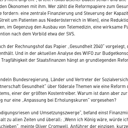
en Ökonomen mit ihm. Wer zählt die Reformpapiere zum Gesun
be fordern: eine zentrale Finanzierung und Steuerung der Kapazi
Streit um Patienten aus Niederösterreich in Wien), eine Redukti
ten, im Gegenzug den Ausbau von Telemedizin, eine wirksame P
ntion nach dem Vorbild etwa der SVS.
auch der Rechnungshof das Papier „Gesundheit 2040“ vorgelegt,
nthält. Und in der aktuellen Analyse des WIFO zur Budgetkonso
e Tragfähigkeit der Staatsfinanzen hängt an grundlegenden Ref
deln Bundesregierung, Länder und Vertreter der Sozialversich
tnerschaft Gesundheit“ über föderale Themen wie eine Reform 
ems, einer der größten Kostentreiber. Warum ist dann aber zur
g nur eine „Anpassung bei Erholungskuren“ vorgesehen?
ndigungsriesen und Umsetzungszwerge“, befand einst Finanzmi
galt zu allen Zeiten und überall: „Wenn ich König wäre, würde i
chieben“, meinte Oliver Cromwell, Anführer der einzigen, kurze