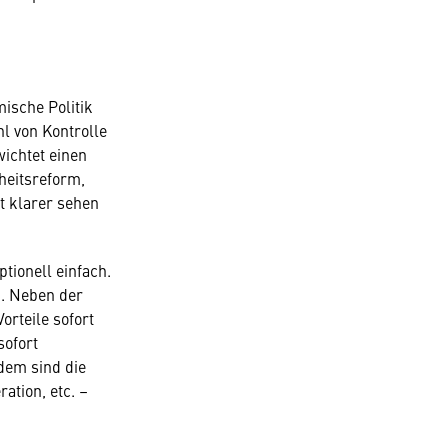
ische Politik
hl von Kontrolle
ichtet einen
heitsreform,
t klarer sehen
tionell einfach.
n. Neben der
orteile sofort
sofort
dem sind die
ation, etc. –