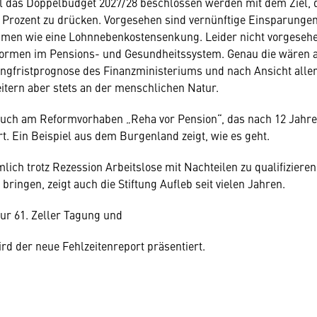
oll das Doppelbudget 2027/28 beschlossen werden mit dem Ziel, d
3 Prozent zu drücken. Vorgesehen sind vernünftige Einsparungen
men wie eine Lohnnebenkostensenkung. Leider nicht vorgesehe
formen im Pensions- und Gesundheitssystem. Genau die wären 
ngfristprognose des Finanzministeriums und nach Ansicht alle
itern aber stets an der menschlichen Natur.
auch am Reformvorhaben „Reha vor Pension“, das nach 12 Jahr
rt. Ein Beispiel aus dem Burgenland zeigt, wie es geht.
lich trotz Rezession Arbeitslose mit Nachteilen zu qualifizieren
bringen, zeigt auch die Stiftung Aufleb seit vielen Jahren.
ur 61. Zeller Tagung und
ird der neue Fehlzeitenreport präsentiert.