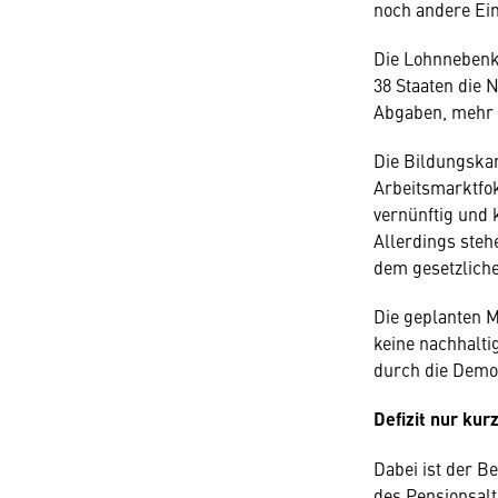
noch andere Ei
Die Lohnnebenko
38 Staaten die N
Abgaben, mehr a
Die Bildungskar
Arbeitsmarktfok
vernünftig und 
Allerdings ste
dem gesetzliche
Die geplanten M
keine nachhalti
durch die Demog
Defizit nur kur
Dabei ist der B
des Pensionsalte