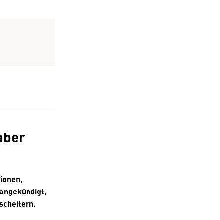
aber
sionen,
 angekündigt,
scheitern.