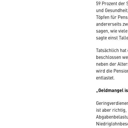
59 Prozent der 
und Gesundheit,
Töpfen für Pens
andererseits zw
sagen, wie viel
sagte einst Tal
Tatsächlich hat
beschlossen wer
neben der Alter
wird die Pensio
entlastet.
„Geldmangel is
Geringverdiener
ist aber richtig
Abgabenbelastu
Niedriglohnbesc