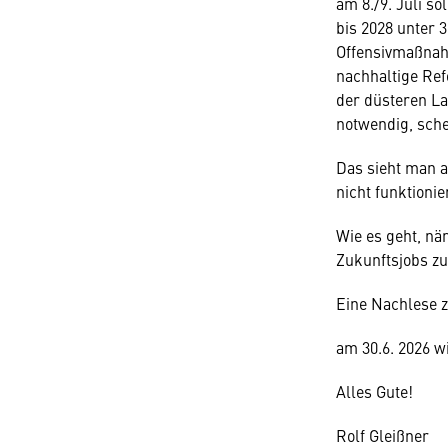
am 8./9. Juli s
bis 2028 unter 
Offensivmaßnah
nachhaltige Re
der düsteren La
notwendig, sche
Das sieht man 
nicht funktionie
Wie es geht, näm
Zukunftsjobs zu 
Eine Nachlese z
am 30.6. 2026 w
Alles Gute!
Rolf Gleißner