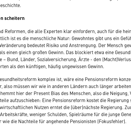
Geschichte.
n scheitern
 Reformen, die alle Experten klar einfordern, auch für die heim
tlich ist es die menschliche Natur: Gewohntes gibt uns ein Gefü
 Veränderung bedeutet Risiko und Anstrengung. Der Mensch gew
 als einen gleich großen Gewinn. Das blockiert etwa eine Gesund
re – Bund, Länder, Sozialversicherung, Ärzte - den (Macht)Verlus
ten als den künftigen, häufig ungewissen Gewinn.
sundheitsreform komplex ist, wäre eine Pensionsreform konzep
r, also müssen wir wie in anderen Ländern auch länger arbeite
 hemmt hier der Present Bias des Menschen, also die Neigung, V
teile aufzuschieben: Eine Pensionsreform kostet die Regierung 
wirtschaftlichen Nutzen erntet die (über)nächste Regierung. Zu
 Arbeitskräfte, weniger Schulden, Spielräume für die junge Gener
ar wie die Nachteile für angehende Pensionisten (Fokusfehler).