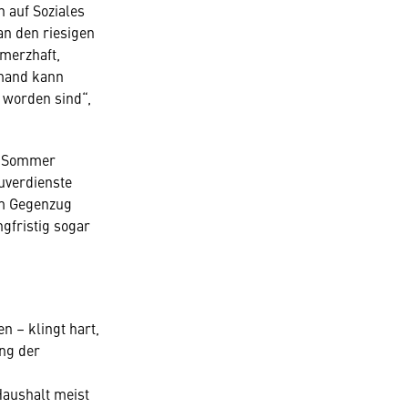
 auf Soziales
n den riesigen
hmerzhaft,
emand kann
 worden sind“,
or Sommer
uverdienste
Im Gegenzug
gfristig sogar
 – klingt hart,
ung der
Haushalt meist