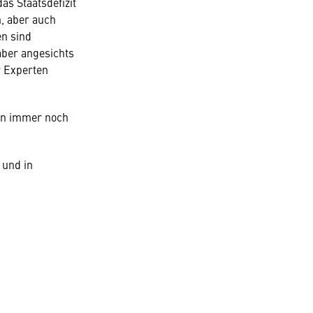
as Staatsdefizit
, aber auch
n sind
aber angesichts
r Experten
en immer noch
 und in