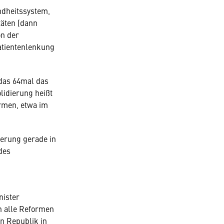
dheitssystem,
täten (dann
on der
atientenlenkung
 das 64mal das
lidierung heißt
ormen, etwa im
erung gerade in
des
nister
ch alle Reformen
n Republik in