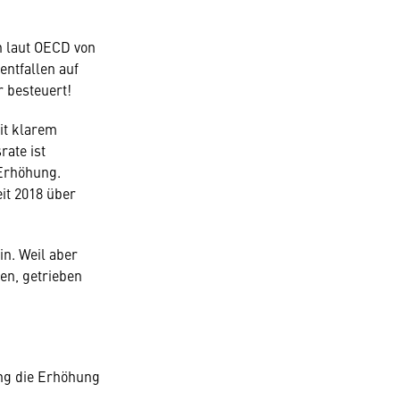
h laut OECD von
entfallen auf
 besteuert!
it klarem
rate ist
 Erhöhung.
it 2018 über
in. Weil aber
en, getrieben
ung die Erhöhung