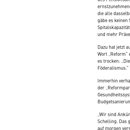
ernstzunehmend
die alle dassel
gäbe es keinen 
Spitalskapazitä
und mehr Präve
Dazu hat jetzt 
Wort „Reform“ e
es trocken: „Di
Föderalismus.“
Immerhin verhan
der „Reformpar
Gesundheitssyst
Budgetsanierun
„Wir sind Ankü
Schelling. Das 
auf morgen vers