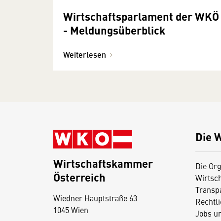
Wirtschaftsparlament der WKÖ
- Meldungsüberblick
Weiterlesen
Die 
Wirtschaftskammer
Die Org
Österreich
Wirtsc
D
Transp
Wiedner Hauptstraße 63
i
Rechtl
1045 Wien
Jobs u
e