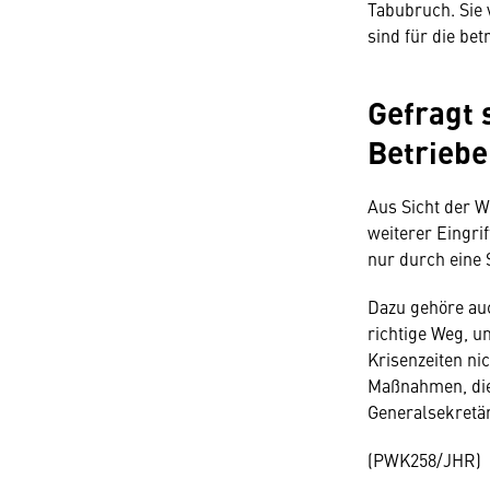
Tabubruch. Sie 
sind für die be
Gefragt 
Betriebe
Aus Sicht der W
weiterer Eingri
nur durch eine 
Dazu gehöre auc
richtige Weg, u
Krisenzeiten ni
Maßnahmen, die
Generalsekretä
(PWK258/JHR)