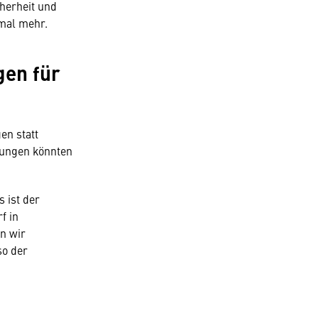
herheit und
nmal mehr.
gen für
en statt
stungen könnten
 ist der
f in
en wir
so der