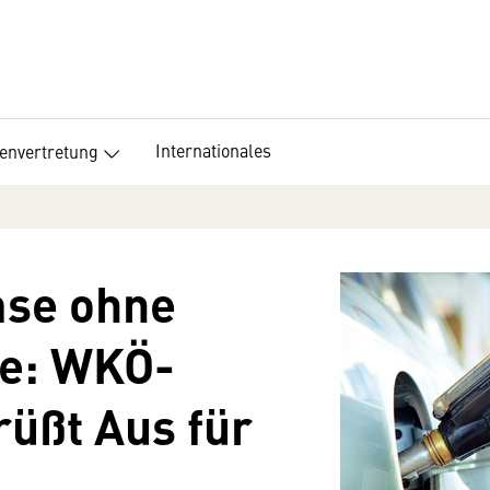
Internationales
senvertretung
mse ohne
fe: WKÖ-
üßt Aus für