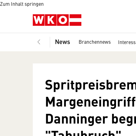
Zum Inhalt springen
News
Branchennews
Interes
Spritpreisbre
Margeneingrif
Danninger begr
"Tabubruch"