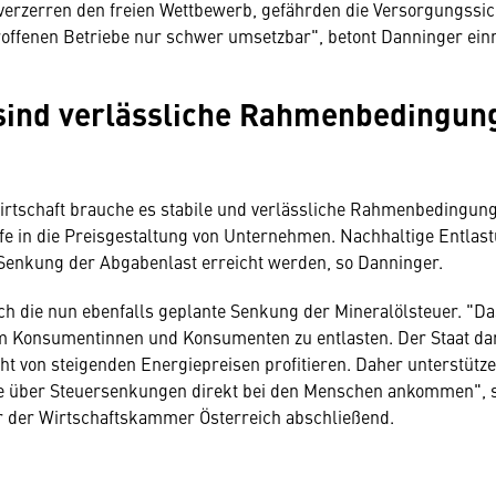
verzerren den freien Wettbewerb, gefährden die Versorgungssic
troffenen Betriebe nur schwer umsetzbar", betont Danninger ei
sind verlässliche Rahmenbedingun
irtschaft brauche es stabile und verlässliche Rahmenbedingung
ffe in die Preisgestaltung von Unternehmen. Nachhaltige Entla
Senkung der Abgabenlast erreicht werden, so Danninger.
h die nun ebenfalls geplante Senkung der Mineralölsteuer. "Das
m Konsumentinnen und Konsumenten zu entlasten. Der Staat dar
cht von steigenden Energiepreisen profitieren. Daher unterstütz
 über Steuersenkungen direkt bei den Menschen ankommen", 
r der Wirtschaftskammer Österreich abschließend.