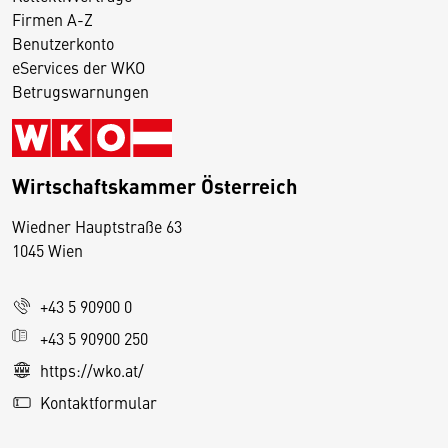
Firmen A-Z
Benutzerkonto
eServices der WKO
Betrugswarnungen
Wirtschaftskammer Österreich
Wiedner Hauptstraße 63
D
1045 Wien
i
e
+43 5 90900 0
s
e
+43 5 90900 250
S
https://wko.at/
e
Kontaktformular
it
e