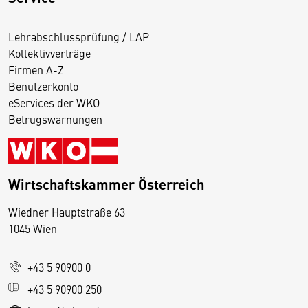
Lehrabschlussprüfung / LAP
Kollektivverträge
Firmen A-Z
Benutzerkonto
eServices der WKO
Betrugswarnungen
Wirtschaftskammer Österreich
Wiedner Hauptstraße 63
D
1045 Wien
i
e
+43 5 90900 0
s
e
+43 5 90900 250
S