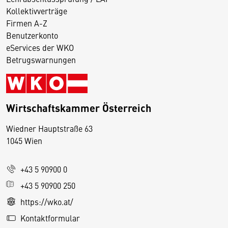
Kollektivverträge
Firmen A-Z
Benutzerkonto
eServices der WKO
Betrugswarnungen
Wirtschaftskammer Österreich
Wiedner Hauptstraße 63
D
1045 Wien
i
e
+43 5 90900 0
s
e
+43 5 90900 250
S
https://wko.at/
e
Kontaktformular
it