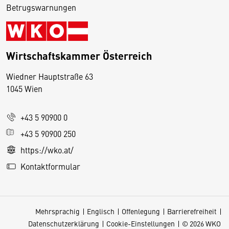
Betrugswarnungen
Wirtschaftskammer Österreich
Wiedner Hauptstraße 63
D
1045 Wien
i
e
+43 5 90900 0
s
e
+43 5 90900 250
S
https://wko.at/
e
Kontaktformular
it
e
v
Mehrsprachig
Englisch
Offenlegung
Barrierefreiheit
e
Datenschutzerklärung
Cookie-Einstellungen
© 2026 WKO