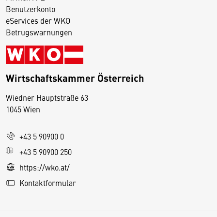
Benutzerkonto
eServices der WKO
Betrugswarnungen
Wirtschaftskammer Österreich
Wiedner Hauptstraße 63
D
1045 Wien
i
e
+43 5 90900 0
s
e
+43 5 90900 250
S
https://wko.at/
e
Kontaktformular
it
e