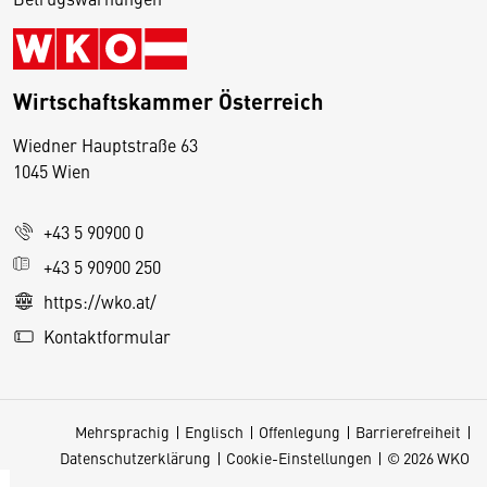
Wirtschaftskammer Österreich
Wiedner Hauptstraße 63
D
1045 Wien
i
e
+43 5 90900 0
s
e
+43 5 90900 250
S
https://wko.at/
e
Kontaktformular
it
e
v
Mehrsprachig
Englisch
Offenlegung
Barrierefreiheit
e
Datenschutzerklärung
Cookie-Einstellungen
© 2026 WKO
r