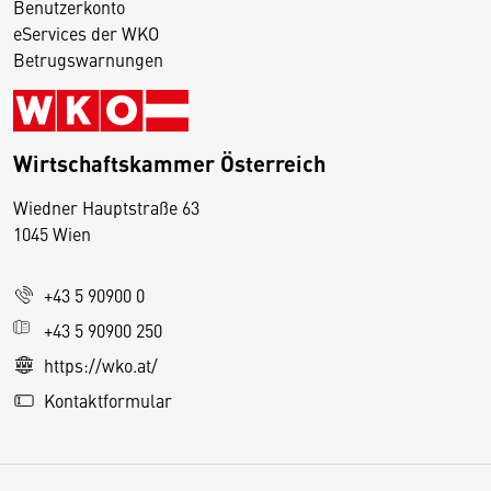
Benutzerkonto
eServices der WKO
Betrugswarnungen
Wirtschaftskammer Österreich
Wiedner Hauptstraße 63
D
1045 Wien
i
e
+43 5 90900 0
s
e
+43 5 90900 250
S
https://wko.at/
e
Kontaktformular
it
e
v