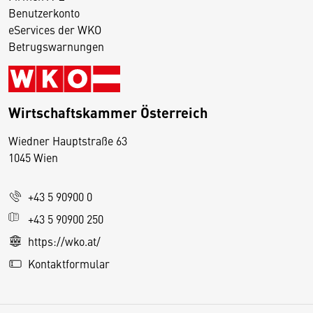
Benutzerkonto
eServices der WKO
Betrugswarnungen
Wirtschaftskammer Österreich
Wiedner Hauptstraße 63
D
1045 Wien
i
e
+43 5 90900 0
s
e
+43 5 90900 250
S
https://wko.at/
e
Kontaktformular
it
e