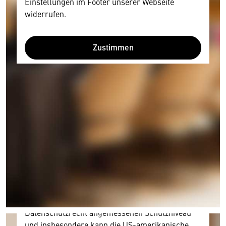
Einstellungen im Footer unserer Webseite
widerrufen.
Zustimmen
Wir benötigen Ihre Zustimmung
Hier würden wir Ihnen gerne einen externen
Inhalt anzeigen. Dafür benötigen wir allerdings
Ihre Zustimmung, da Ihr Browser
personenbezogene technische Daten zu Geräten
und Nutzerverhalten mitunter mit US-
amerikanischen Anbietern austauscht.
Diese Daten unterliegen keinem dem EU-
Datenschutzrecht angemessenen Schutzniveau
und insbesondere kann die US-amerikanische