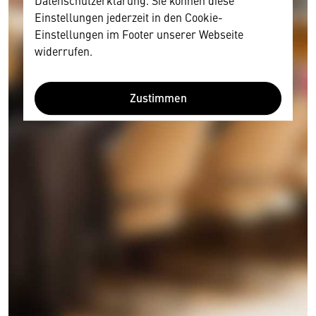
Datenschutzerklärung. Sie können diese
Einstellungen jederzeit in den Cookie-
Einstellungen im Footer unserer Webseite
widerrufen.
Zustimmen
Wir benötigen Ihre Zustimmung
Hier würden wir Ihnen gerne einen externen
Inhalt anzeigen. Dafür benötigen wir allerdings
Ihre Zustimmung, da Ihr Browser
personenbezogene technische Daten zu Geräten
und Nutzerverhalten mitunter mit US-
amerikanischen Anbietern austauscht.
Diese Daten unterliegen keinem dem EU-