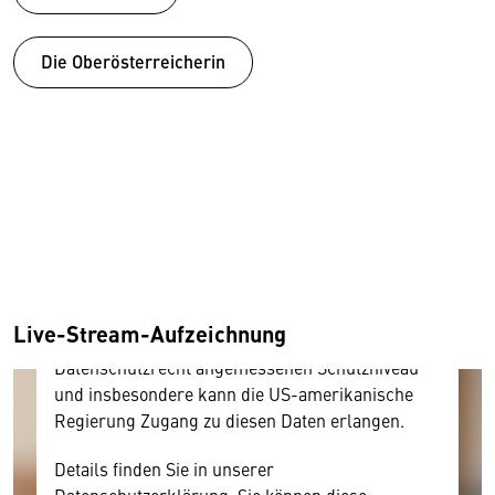
Die Oberösterreicherin
Wir benötigen Ihre Zustimmung
Hier würden wir Ihnen gerne einen externen
Inhalt anzeigen. Dafür benötigen wir allerdings
Ihre Zustimmung, da Ihr Browser
personenbezogene technische Daten zu Geräten
und Nutzerverhalten mitunter mit US-
amerikanischen Anbietern austauscht.
Live-Stream-Aufzeichnung
Diese Daten unterliegen keinem dem EU-
Datenschutzrecht angemessenen Schutzniveau
und insbesondere kann die US-amerikanische
Regierung Zugang zu diesen Daten erlangen.
Details finden Sie in unserer