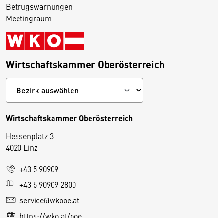
Betrugswarnungen
Meetingraum
Wirtschaftskammer Oberösterreich
Wirtschaftskammer Oberösterreich
Hessenplatz 3
4020 Linz
+43 5 90909
D
+43 5 90909 2800
i
service@wkooe.at
e
https://wko.at/ooe