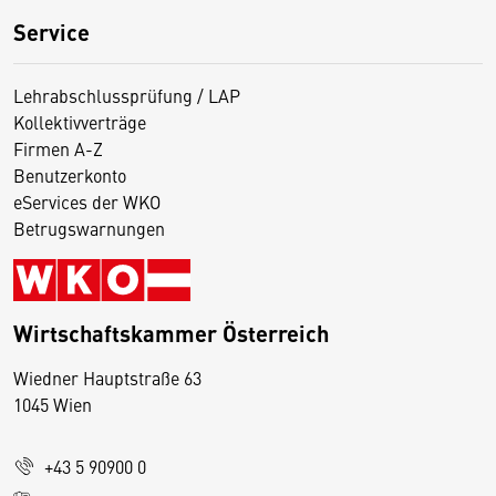
Service
Lehrabschlussprüfung / LAP
Kollektivverträge
Firmen A-Z
Benutzerkonto
eServices der WKO
Betrugswarnungen
Wirtschaftskammer Österreich
Wiedner Hauptstraße 63
D
1045 Wien
i
e
+43 5 90900 0
s