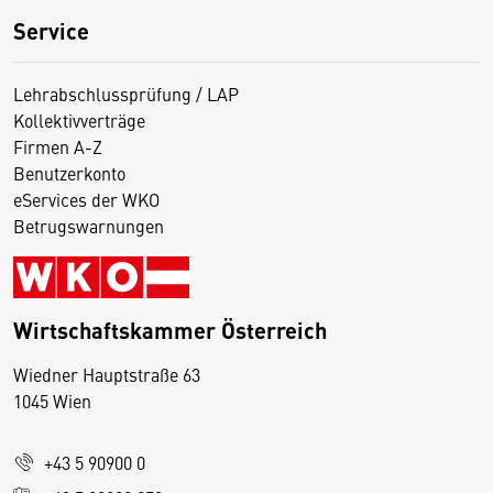
Service
Lehrabschlussprüfung / LAP
Kollektivverträge
Firmen A-Z
Benutzerkonto
eServices der WKO
Betrugswarnungen
Wirtschaftskammer Österreich
Wiedner Hauptstraße 63
D
1045 Wien
i
e
+43 5 90900 0
s