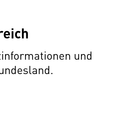
reich
zinformationen und
undesland.