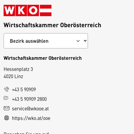
Wirtschaftskammer Oberösterreich
Wirtschaftskammer Oberösterreich
Hessenplatz 3
4020 Linz
+43 5 90909
D
+43 5 90909 2800
i
service@wkooe.at
e
https://wko.at/ooe
s
e