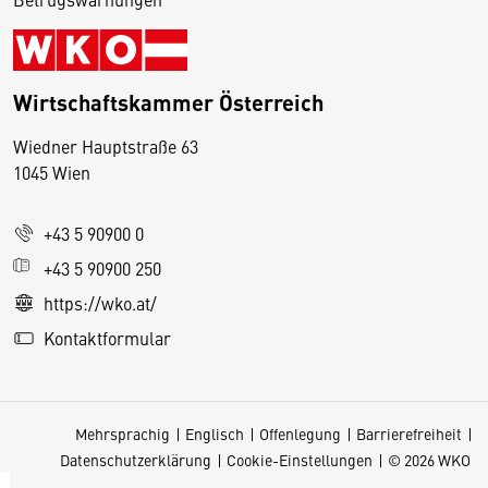
Wirtschaftskammer Österreich
Wiedner Hauptstraße 63
D
1045 Wien
i
e
+43 5 90900 0
s
e
+43 5 90900 250
S
https://wko.at/
e
Kontaktformular
it
e
v
Mehrsprachig
Englisch
Offenlegung
Barrierefreiheit
e
Datenschutzerklärung
Cookie-Einstellungen
© 2026 WKO
r