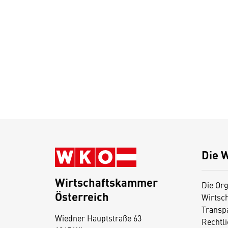
Die 
Wirtschaftskammer
Die Org
Österreich
Wirtsc
D
Transp
Wiedner Hauptstraße 63
i
Rechtl