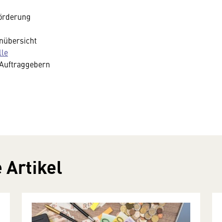
förderung
enübersicht
lle
n Auftraggebern
 Artikel