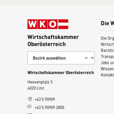
Die 
Wirtschaftskammer
Die Org
Oberösterreich
Wirtsc
Rechtl
Transp
Jobs u
Wissen
Wirtschaftskammer Oberösterreich
Kontak
Hessenplatz 3
4020 Linz
D
+43 5 90909
i
+43 5 90909 2800
e