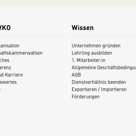
WKO
Wissen
anisation
Unternehmen gründen
haftskammerwahlen
Lehrling ausbilden
iches
1. Mitarbeiter:in
arenz
Allgemeine Geschäftsbedingu
nd Karriere
AGB
swertes
Dienstverhältnis beenden
t
Exportieren / Importieren
Förderungen