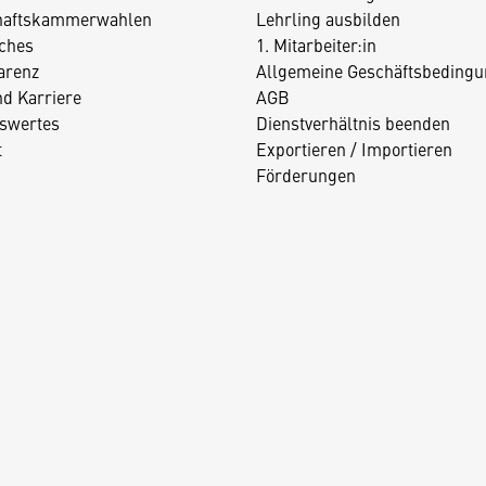
haftskammerwahlen
Lehrling ausbilden
iches
1. Mitarbeiter:in
arenz
Allgemeine Geschäftsbedingu
nd Karriere
AGB
swertes
Dienstverhältnis beenden
t
Exportieren / Importieren
Förderungen