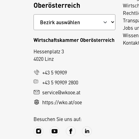
Oberösterreich
Wirtsc
Rechtl
Transp
Jobs u
Wissen
Wirtschaftskammer Oberösterreich
Kontak
Hessenplatz 3
4020 Linz
D
+43 5 90909
i
+43 5 90909 2800
e
service@wkooe.at
s
https://wko.at/ooe
e
S
Besuchen Sie uns auf:
e
it
e