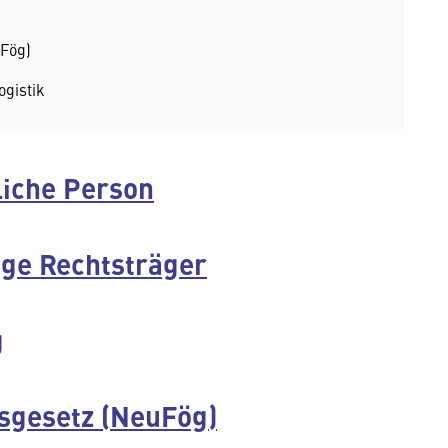
Fög)
ogistik
iche Person
ge Rechtsträger
g
gesetz (NeuFög)