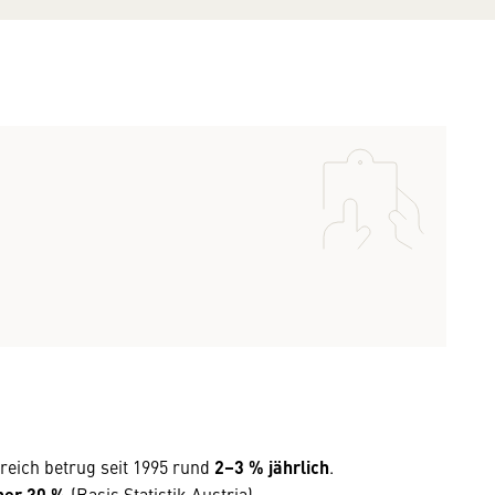
rreich betrug seit 1995 rund
2–3 % jährlich
.
ber 30 %
(Basis Statistik Austria).