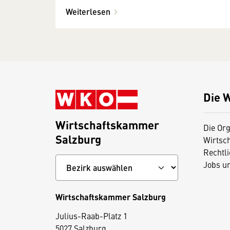
Berufsgruppen Human-, Tier-
Weiterlesen
und Raumenergetik
Die 
Wirtschaftskammer
Die Org
Salzburg
Wirtsc
Rechtl
Jobs u
Wirtschaftskammer Salzburg
Julius-Raab-Platz 1
5027 Salzburg