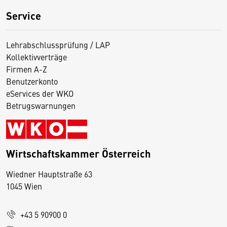
Service
Lehrabschlussprüfung / LAP
Kollektivverträge
Firmen A-Z
Benutzerkonto
eServices der WKO
Betrugswarnungen
Wirtschaftskammer Österreich
Wiedner Hauptstraße 63
D
1045 Wien
i
e
+43 5 90900 0
s