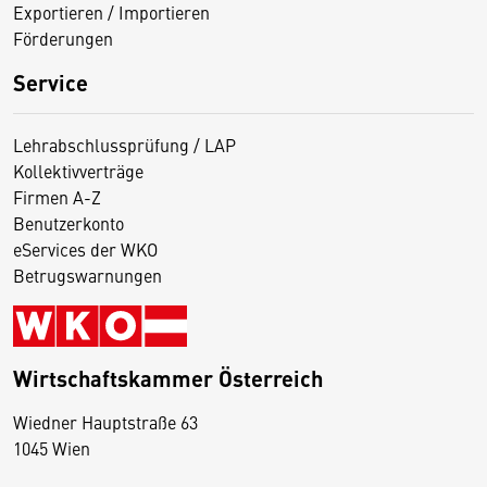
Exportieren / Importieren
Förderungen
Service
Lehrabschlussprüfung / LAP
Kollektivverträge
Firmen A-Z
Benutzerkonto
eServices der WKO
Betrugswarnungen
Wirtschaftskammer Österreich
Wiedner Hauptstraße 63
D
1045 Wien
i
e