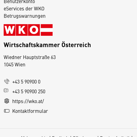
Benutzerkonto
eServices der WKO
Betrugswarnungen
Wirtschaftskammer Österreich
Wiedner Hauptstraße 63
D
1045 Wien
i
e
+43 5 90900 0
s
e
+43 5 90900 250
S
https://wko.at/
e
Kontaktformular
it
e
v