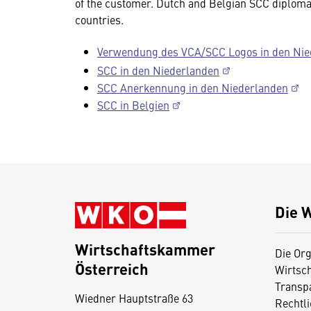
of the customer. Dutch and Belgian SCC diplomas
countries.
Verwendung des VCA/SCC Logos in den Nie
SCC in den Niederlanden
SCC Anerkennung in den Niederlanden
SCC in Belgien
Die 
Wirtschaftskammer
Die Org
Österreich
Wirtsc
D
Transp
Wiedner Hauptstraße 63
i
Rechtl