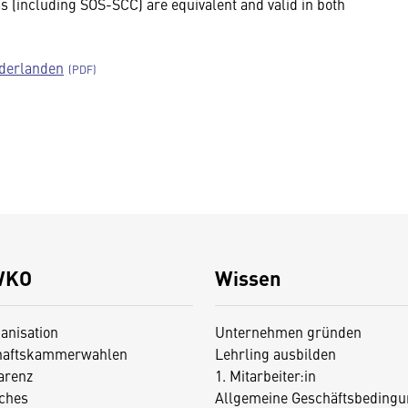
 (including SOS-SCC) are equivalent and valid in both
derlanden
WKO
Wissen
anisation
Unternehmen gründen
haftskammerwahlen
Lehrling ausbilden
arenz
1. Mitarbeiter:in
iches
Allgemeine Geschäftsbedingu