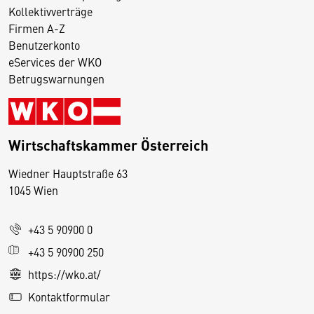
Kollektivverträge
Firmen A-Z
Benutzerkonto
eServices der WKO
Betrugswarnungen
Wirtschaftskammer Österreich
Wiedner Hauptstraße 63
D
1045 Wien
i
e
+43 5 90900 0
s
e
+43 5 90900 250
S
https://wko.at/
e
Kontaktformular
it