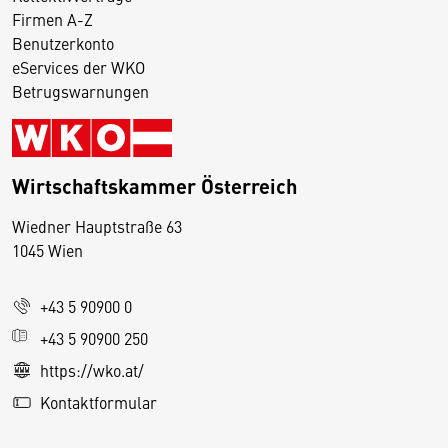
Firmen A-Z
Benutzerkonto
eServices der WKO
Betrugswarnungen
Wirtschaftskammer Österreich
Wiedner Hauptstraße 63
D
1045 Wien
i
e
+43 5 90900 0
s
e
+43 5 90900 250
S
https://wko.at/
e
Kontaktformular
it
e