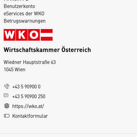
Benutzerkonto
eServices der WKO
Betrugswarnungen
Wirtschaftskammer Österreich
Wiedner Hauptstraße 63
D
1045 Wien
i
e
+43 5 90900 0
s
e
+43 5 90900 250
S
https://wko.at/
e
Kontaktformular
it
e