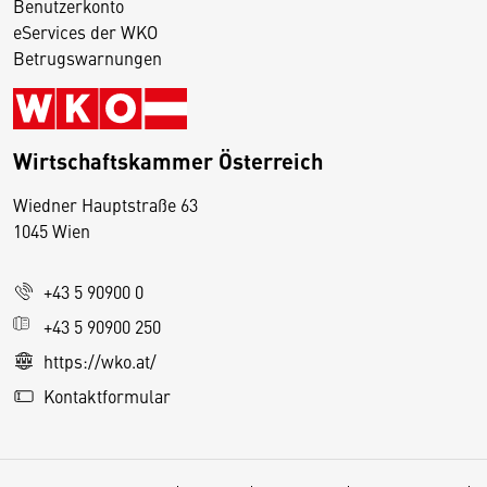
Benutzerkonto
eServices der WKO
Betrugswarnungen
Wirtschaftskammer Österreich
Wiedner Hauptstraße 63
D
1045 Wien
i
e
+43 5 90900 0
s
e
+43 5 90900 250
S
https://wko.at/
e
Kontaktformular
it
e
v