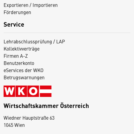
Exportieren / Importieren
Förderungen
Service
Lehrabschlussprüfung / LAP
Kollektivverträge
Firmen A-Z
Benutzerkonto
eServices der WKO
Betrugswarnungen
Wirtschaftskammer Österreich
Wiedner Hauptstraße 63
D
1045 Wien
i